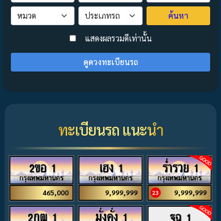
ค้นหา
>
แสดงผลรวมดีเท่านั้น
ดูดวงทะเบียนรถ
ทะเบียนรถ แนะนำ
2ขอ 1
เฮง 1
ร่ำรวย 1
465,000
9,999,999
9,999,999
23
2กฒ 1
มั่งคั่ง 1
ฐฉ 1